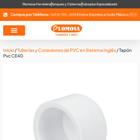
Plomosa Ferreteria
Tanques y Cisternas
Tuboplus Especializado
Compra por Teléfono:
(644) 155-2616
Envíos Express a todo México 🇲🇽
Inicio
/
Tuberías y Conexiones de PVC en Sistema Inglés
/ Tapón
Pvc CE40