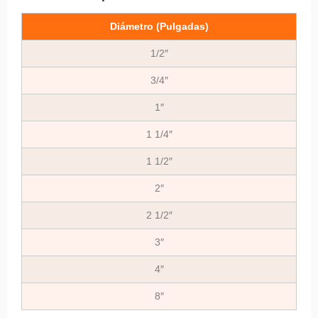
Diámetro (Pulgadas)
1/2″
3/4″
1″
1 1/4″
1 1/2″
2″
2 1/2″
3″
4″
8″