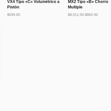
VX4 Tipo «C» Volumétrico a
MX2 Tipo «B» Chorro
Pistón
Multiple
$
599.00
$
8,011.00
-
$
882.00