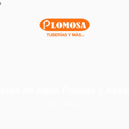
o
ores de Agua Potable y Acce
Inicio > Categorías