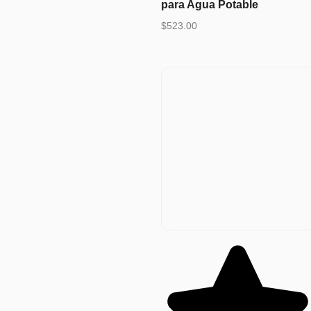
para Agua Potable
$
523.00