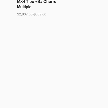
MX4 Tipo «B» Chorro
Multiple
$
2,807.00
-
$
539.00