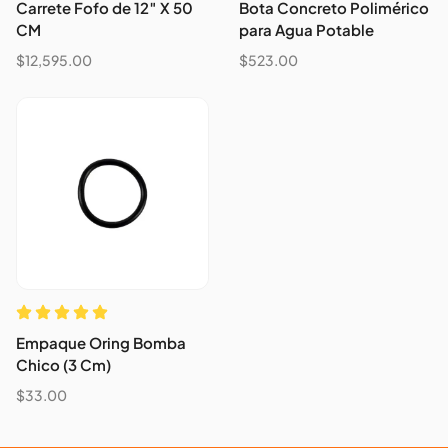
Carrete Fofo de 12″ X 50
Bota Concreto Polimérico
CM
para Agua Potable
$
12,595.00
$
523.00
Empaque Oring Bomba
Chico (3 Cm)
$
33.00