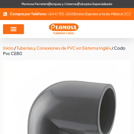
Plomosa Ferreteria
Tanques y Cisternas
Tuboplus Especializado
Compra por Teléfono:
(644) 155-2616
Envíos Express a todo México 🇲🇽
Inicio
/
Tuberías y Conexiones de PVC en Sistema Inglés
/ Codo
Pvc CE80